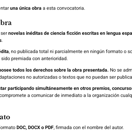
entar
una única obra
a esta convocatoria.
obra
 ser
novelas inéditas de ciencia ficción
escritas en lengua esp
s
.
édita
, no publicada total ni parcialmente en ningún formato o sop
r sido premiada con anterioridad.
 posee todos los derechos sobre la obra presentada.
No se admi
adaptaciones no autorizadas o textos que no puedan ser public
tar participando simultáneamente en otros premios, concursos 
 compromete a comunicar de inmediato a la organización cualqu
ato
 formato
DOC, DOCX o PDF
, firmada con el nombre del autor.